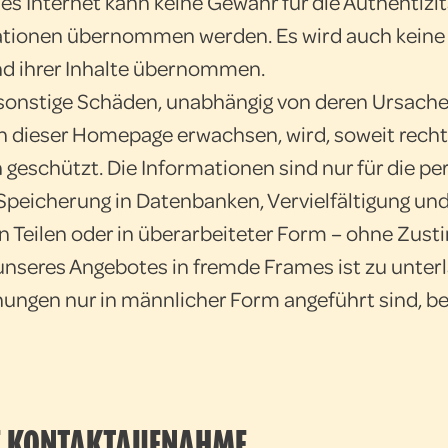
s Internet kann keine Gewähr für die Authentizitä
mationen übernommen werden. Es wird auch keine 
d ihrer Inhalte übernommen.
 sonstige Schäden, unabhängig von deren Ursache
 dieser Homepage erwachsen, wird, soweit rechtl
h geschützt. Die Informationen sind nur für die 
peicherung in Datenbanken, Vervielfältigung und
in Teilen oder in überarbeiteter Form – ohne Zus
 unseres Angebotes in fremde Frames ist zu unter
gen nur in männlicher Form angeführt sind, bez
E KONTAKTAUFNAHME