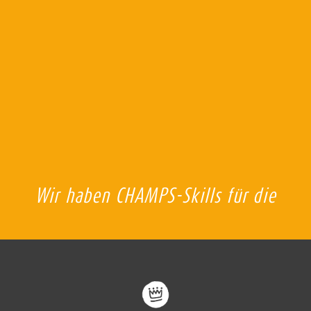
Wir haben CHAMPS-Skills für die
pädagogische Leitung während der
Kennen­lerntage unserer 1. Klassen
engagiert und waren sehr
zufrieden! Verläss­lichkeit und Flexi­
bilität bei der Planung waren