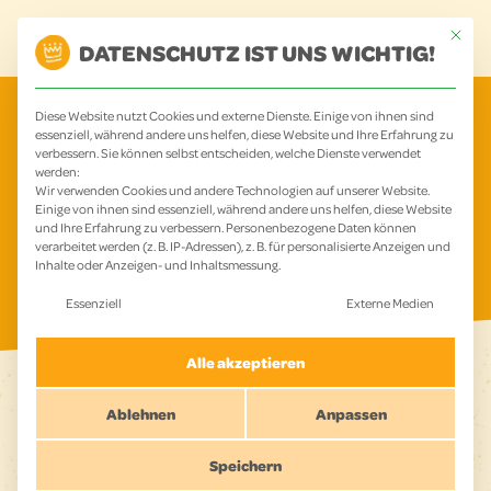
Zum
Main
Mit dies
Inhalt
DATENSCHUTZ IST UNS WICHTIG!
Menu
springen
Diese Website nutzt Cookies und externe Dienste. Einige von ihnen sind
essenziell, während andere uns helfen, diese Website und Ihre Erfahrung zu
CHAMPS-SKILLS
verbessern. Sie können selbst entscheiden, welche Dienste verwendet
werden:
Wir verwenden Cookies und andere Technologien auf unserer Website.
Einige von ihnen sind essenziell, während andere uns helfen, diese Website
und Ihre Erfahrung zu verbessern.
Personenbezogene Daten können
verarbeitet werden (z. B. IP-Adressen), z. B. für personalisierte Anzeigen und
Inhalte oder Anzeigen- und Inhaltsmessung.
Es folgt eine Liste der Service-Gruppen, für die eine Einwilligu
Essenziell
Externe Medien
Alle akzeptieren
Ablehnen
Anpassen
Speichern