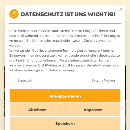
Zum
Main
Mit dies
Inhalt
DATENSCHUTZ IST UNS WICHTIG!
Menu
springen
FOTOWAND
Diese Website nutzt Cookies und externe Dienste. Einige von ihnen sind
essenziell, während andere uns helfen, diese Website und Ihre Erfahrung zu
verbessern. Sie können selbst entscheiden, welche Dienste verwendet
werden:
Wir verwenden Cookies und andere Technologien auf unserer Website.
Einige von ihnen sind essenziell, während andere uns helfen, diese Website
und Ihre Erfahrung zu verbessern.
Personenbezogene Daten können
verarbeitet werden (z. B. IP-Adressen), z. B. für personalisierte Anzeigen und
Inhalte oder Anzeigen- und Inhaltsmessung.
Es folgt eine Liste der Service-Gruppen, für die eine Einwilligu
Essenziell
Externe Medien
Alle akzeptieren
Ablehnen
Anpassen
Speichern