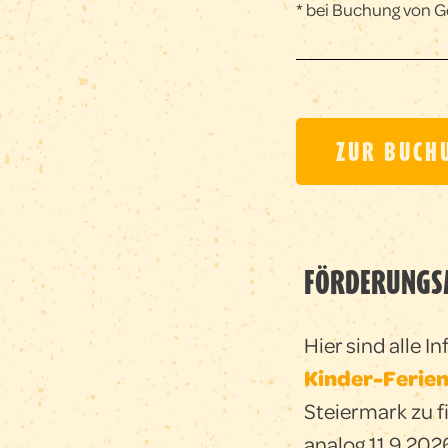
* bei Buchung von 
ZUR BUCH
FÖRDERUNGS
Hier sind alle 
Kinder-Ferie
Steiermark zu fi
analog 11.9.202