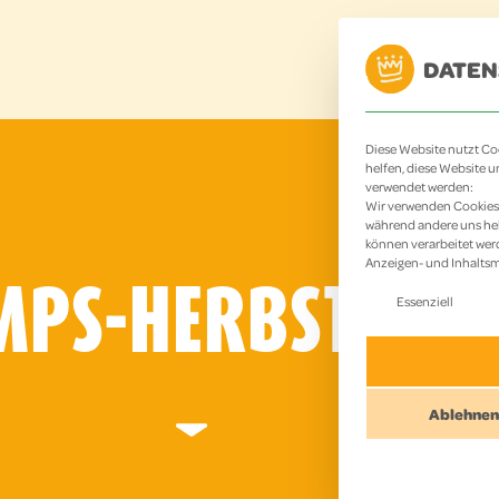
DATEN
HOME
ANGE
Diese Website nutzt Coo
helfen, diese Website u
verwendet werden:
Wir verwenden Cookies 
während andere uns hel
können verarbeitet werde
Anzeigen- und Inhalts
MPS-HERBSTCAM
Es folgt eine
Essenziell
Ablehnen