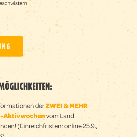
Geschwistern
UNG
MÖGLICHKEITEN:
Informationen der
ZWEI & MEHR
n-Aktivwochen
vom Land
nden! (Einreichfristen: online 25.9.,
6)