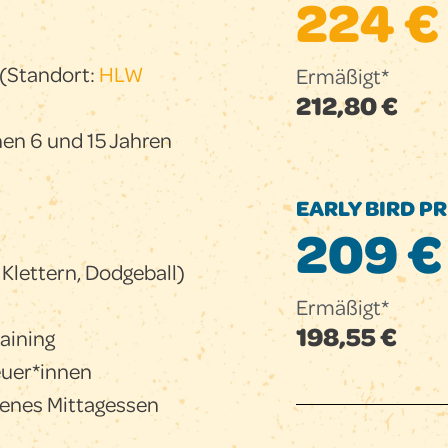
224 €
(Standort:
HLW
Ermäßigt*
212,80 €
hen 6 und 15 Jahren
EARLY BIRD PRE
209 €
, Klettern, Dodgeball)
Ermäßigt*
198,55 €
aining
euer*innen
genes Mittagessen