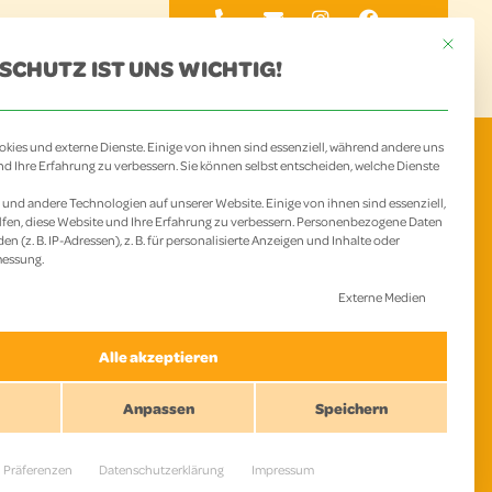
Mit diese
SCHUTZ IST UNS WICHTIG!
BOT
CHAMPS
AKTUELLES
KONTAKT
kies und externe Dienste. Einige von ihnen sind essenziell, während andere uns
nd Ihre Erfahrung zu verbessern. Sie können selbst entscheiden, welche Dienste
und andere Technologien auf unserer Website. Einige von ihnen sind essenziell,
fen, diese Website und Ihre Erfahrung zu verbessern.
Personenbezogene Daten
n (z. B. IP-Adressen), z. B. für personalisierte Anzeigen und Inhalte oder
messung.
P
 Liste der Service-Gruppen, für die eine Einwillig
Externe Medien
Alle akzeptieren
Anpassen
Speichern
Präferenzen
Datenschutzerklärung
Impressum