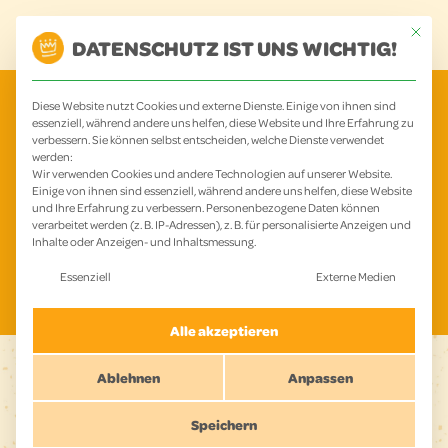
Zum
Main
Mit dies
Inhalt
DATENSCHUTZ IST UNS WICHTIG!
Menu
springen
Diese Website nutzt Cookies und externe Dienste. Einige von ihnen sind
essenziell, während andere uns helfen, diese Website und Ihre Erfahrung zu
ERKLÄRUNG NEUES
verbessern. Sie können selbst entscheiden, welche Dienste verwendet
werden:
Wir verwenden Cookies und andere Technologien auf unserer Website.
BUCHUNGSSYSTEM
Einige von ihnen sind essenziell, während andere uns helfen, diese Website
und Ihre Erfahrung zu verbessern.
Personenbezogene Daten können
verarbeitet werden (z. B. IP-Adressen), z. B. für personalisierte Anzeigen und
Inhalte oder Anzeigen- und Inhaltsmessung.
Es folgt eine Liste der Service-Gruppen, für die eine Einwilligu
Essenziell
Externe Medien
Alle akzeptieren
ES GIBT ZWEI VARIANTEN:
Ablehnen
Anpassen
Speichern
1. VARIANTE