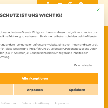
Mit diese
SCHUTZ IST UNS WICHTIG!
BOT
CHAMPS
AKTUELLES
KONTAKT
kies und externe Dienste. Einige von ihnen sind essenziell, während andere uns
nd Ihre Erfahrung zu verbessern. Sie können selbst entscheiden, welche Dienste
und andere Technologien auf unserer Website. Einige von ihnen sind essenziell,
fen, diese Website und Ihre Erfahrung zu verbessern.
Personenbezogene Daten
n (z. B. IP-Adressen), z. B. für personalisierte Anzeigen und Inhalte oder
messung.
SSYSTEM
 Liste der Service-Gruppen, für die eine Einwillig
Externe Medien
Alle akzeptieren
Anpassen
Speichern
Präferenzen
Datenschutzerklärung
Impressum