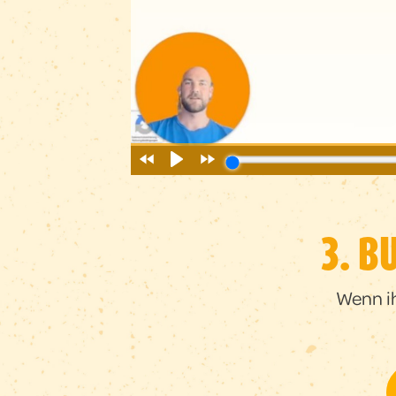
3. B
Wenn ih