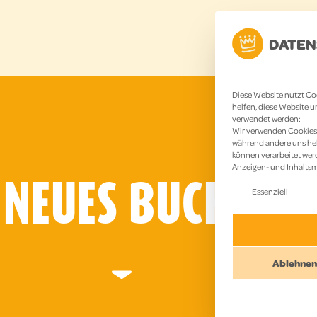
DATEN
HOME
ANGE
Diese Website nutzt Coo
helfen, diese Website u
verwendet werden:
Wir verwenden Cookies 
während andere uns hel
können verarbeitet werde
Anzeigen- und Inhalts
 NEUES BUCHUNG
Es folgt eine
Essenziell
Ablehnen